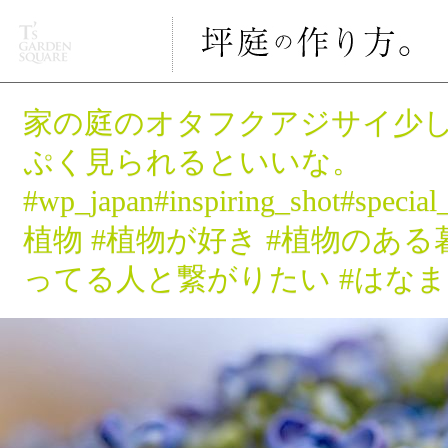
家の庭のオタフクアジサイ少
ぷく見られるといいな。
#wp_japan#inspiring_shot#special
植物 #植物が好き #植物のある暮
ってる人と繋がりたい #はなまっぷ#IG